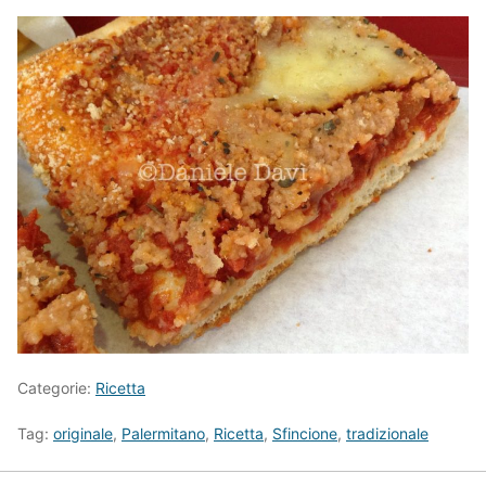
Categorie:
Ricetta
Tag:
originale
,
Palermitano
,
Ricetta
,
Sfincione
,
tradizionale